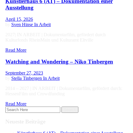
Künstlerhaus 6 (AT) – Dokumentation einer
Ausstellung
April 15, 2026
by
Sven Hinse
In Arbeit
2027| IN ARBEIT | Dokumentarfilm, gefördert durch
Kulturfonds RheinMain und Kulturamt Eltville
Read More
Watching and Wondering – Niko Tinbergen
September 27, 2023
by
Stella Tinbergen
In Arbeit
2014 – 2027 | IN ARBEIT | Dokumentarfilm, gefördert durch:
HessenFilm und Crowdfunding
Read More
Neueste Beiträge