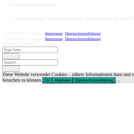
kontakt@tinbergen.de
Stella Tinbergen – Dokumentarfilme | Bachmayerstraße 8 | 65
© 2026 Stella Tinbergen |
Impressum
|
Datenschutzerklärung
© 2026 Stella Tinbergen |
Impressum
|
Datenschutzerklärung
Shopping Basket
Diese Website verwendet Cookies – nähere Informationen dazu und zu
besuchen zu können.
Ok
Ablehnen
Datenschutzerklärung