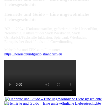
Liebesgeschichte
Henriette und Guido – Eine ungewöhn­liche
Liebes­ge­schichte
2021 – 2024 | IDokumentarfilm, gefördert durch: HessenFilm,
Nordmedia, Kulturamt der Stadt Wiesbaden, Stadt
Osnabrück/Fachstelle Inklusion, Spielbank Wiesbaden,
Europäischer Sozialfonds und Crowdfunding
Mehr Infos und EPK zum Film unter
https://henrietteundguido.strandfilm.eu