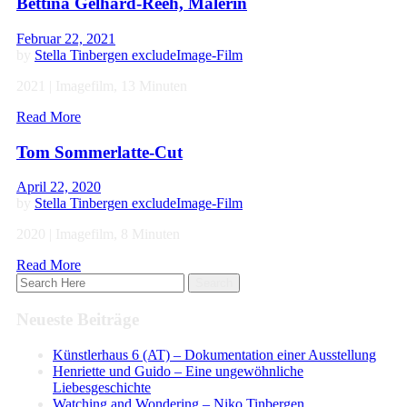
Bettina Gelhard-Reeh, Malerin
Februar 22, 2021
by
Stella Tinbergen
exclude
Image-Film
2021 | Imagefilm, 13 Minuten
Read More
Tom Sommerlatte-Cut
April 22, 2020
by
Stella Tinbergen
exclude
Image-Film
2020 | Imagefilm, 8 Minuten
Read More
Neueste Beiträge
Künstlerhaus 6 (AT) – Dokumentation einer Ausstellung
Henriette und Guido – Eine ungewöhnliche
Liebesgeschichte
Watching and Wondering – Niko Tinbergen