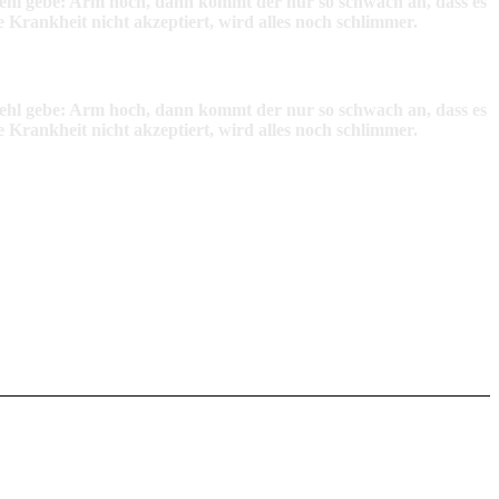
ehl gebe: Arm hoch, dann kommt der nur so schwach an, dass es
 Krankheit nicht akzeptiert, wird alles noch schlimmer.
ehl gebe: Arm hoch, dann kommt der nur so schwach an, dass es
 Krankheit nicht akzeptiert, wird alles noch schlimmer.