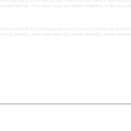
rbel sind nicht in Ordnung und wenn ich vom Gehirn aus den Bef
s halt blöd ist. Aber man muss sich damit abfinden, wenn man die
rbel sind nicht in Ordnung und wenn ich vom Gehirn aus den Bef
s halt blöd ist. Aber man muss sich damit abfinden, wenn man die