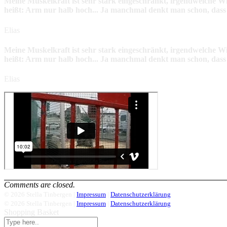
Meine Muskelkraft ist sehr stark eingeschränkt,
irgendwelche Wi
heißt: Arm nur halb hoch... Ja manchmal denkt man schon, dass e
Elias
Meine Muskelkraft ist sehr stark eingeschränkt,
irgendwelche Wi
heißt: Arm nur halb hoch... Ja manchmal denkt man schon, dass e
Elias
Comments are closed.
© 2026 Stella Tinbergen |
Impressum
|
Datenschutzerklärung
© 2026 Stella Tinbergen |
Impressum
|
Datenschutzerklärung
Shopping Basket